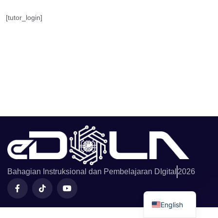
[tutor_login]
Bahagian Instruksional dan Pembelajaran DIgital
2026
English